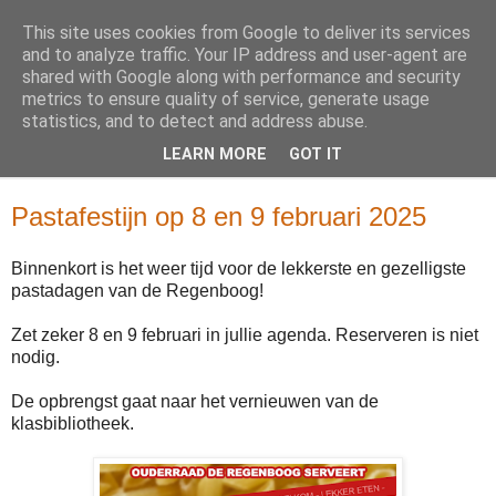
This site uses cookies from Google to deliver its services
and to analyze traffic. Your IP address and user-agent are
shared with Google along with performance and security
metrics to ensure quality of service, generate usage
statistics, and to detect and address abuse.
LEARN MORE
GOT IT
▼
Pastafestijn op 8 en 9 februari 2025
Binnenkort is het weer tijd voor de lekkerste en gezelligste
pastadagen van de Regenboog!
Zet zeker 8 en 9 februari in jullie agenda. Reserveren is niet
nodig.
De opbrengst gaat naar het vernieuwen van de
klasbibliotheek.